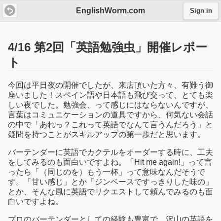
EnglishWorm.com
Sign in
4/16 第2回「英語勉強虫」開催レポー
ト
今回は平日夜の開催でしたが、来店頂いた方々、有難う御
座いました！スペイン語や日本語も飛び交って、とても楽
しい夜でした。勉強会、って感じにはならないんですが、
言葉はコミュニケーションの道具ですから、何気ない会話
の中で「あれっ？これって英語でなんて言うんだろう」と
疑問を持つことがスキルアップの第一歩だと思います。
バーテンダーに英語でカクテルをオーダーする時に、工夫
をしてみるのも面白いですよね。「Hit me again!」って言
ったら「（同じのを）もう一杯」って意味なんだそうで
す。「甘い感じ」とか「ジンベースですっきりした味の」
とか、そんな風に英語でリクエストして頼んでみるのも面
白いですよね。
プロのバーテンダーとしての経験も豊富で、沢山の英語を